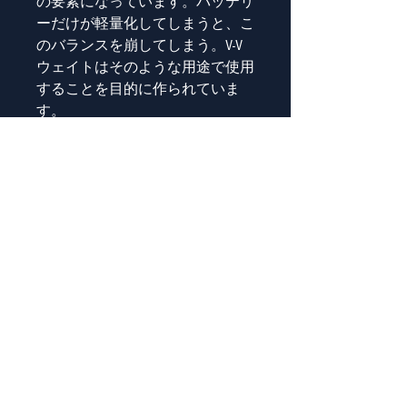
の要素になっています。バッテリ
ーだけが軽量化してしまうと、こ
のバランスを崩してしまう。V-V
ウェイトはそのような用途で使用
することを目的に作られていま
す。
機能
・ウェイトプレートの枚数でバリ
エーションを450g, 700g, 950g,
1200gから選択できます。(重量は
およそ)
・通常のオスメスVプレートと同
様、装着したバッテリーの電流を
スルーします。
・D-TAPが2箇所ついており、アク
セサリーに電源を供給します。